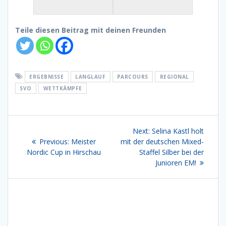
Teile diesen Beitrag mit deinen Freunden
ERGEBNISSE
LANGLAUF
PARCOURS
REGIONAL
SVO
WETTKÄMPFE
Beitragsnavigation
Next
Next:
Selina Kastl holt
Previous
post:
Previous:
Meister
mit der deutschen Mixed-
post:
Nordic Cup in Hirschau
Staffel Silber bei der
Junioren EM!