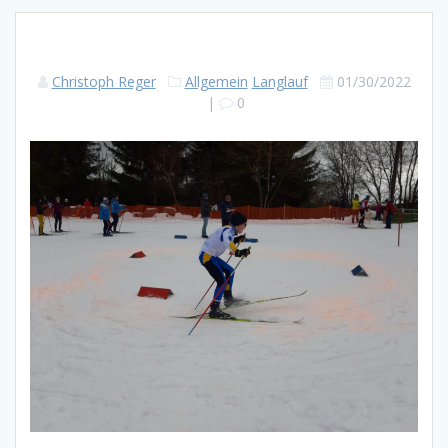
Christoph Reger
Allgemein
Langlauf
01/30/2022
|
0