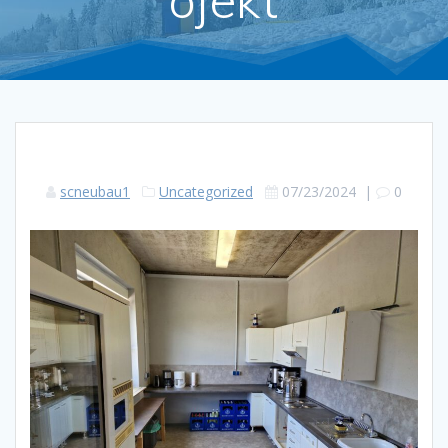
scneubau1
Uncategorized
07/23/2024
|
0