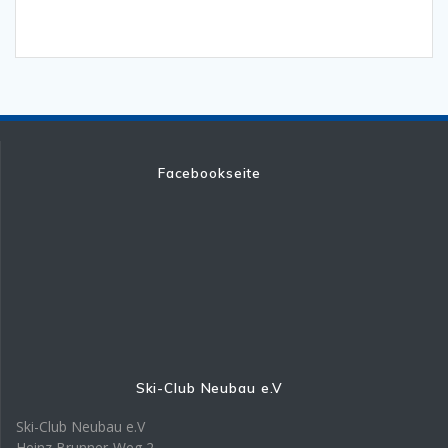
Facebookseite
Ski-Club Neubau e.V
Ski-Club Neubau e.V
Heinz Brunner-Weg 2