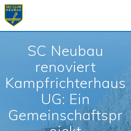
Skip
to
content
SC Neubau
renoviert
Kampfrichterhaus
UG: Ein
Gemeinschaftspr
ojekt