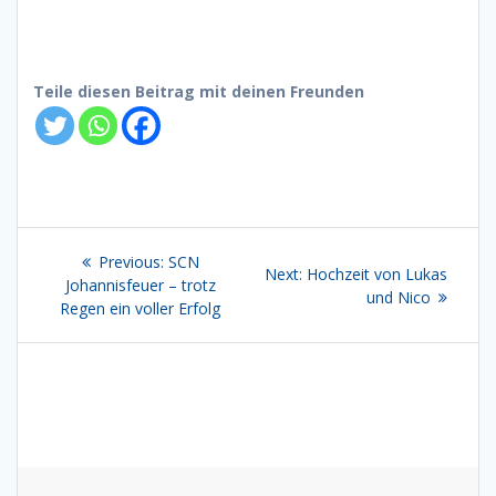
Teile diesen Beitrag mit deinen Freunden
Beitragsnavigation
Previous
Previous:
SCN
Next
Next:
Hochzeit von Lukas
post:
Johannisfeuer – trotz
post:
und Nico
Regen ein voller Erfolg