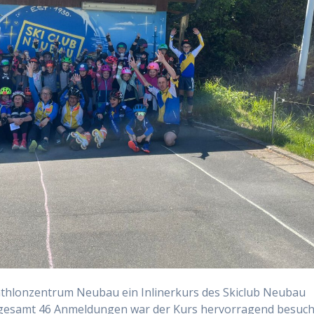
iathlonzentrum Neubau ein Inlinerkurs des Skiclub Neubau
insgesamt 46 Anmeldungen war der Kurs hervorragend besuch