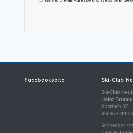
Name, E-Mail-Adresse und Website in die
Facebookseite
Ski-Club N
Ski-Club Neub
Heinz Brunne
Postfach 37
95686 Fichtel
Schneebericht
oder
Pistenbe