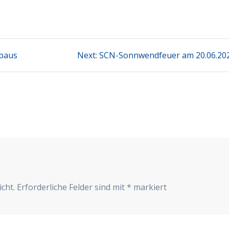
Next
ubaus
Next:
SCN-Sonnwendfeuer am 20.06.20
post:
cht.
Erforderliche Felder sind mit
*
markiert