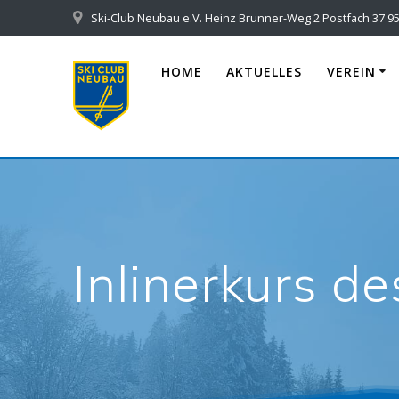
Skip
Ski-Club Neubau e.V. Heinz Brunner-Weg 2 Postfach 37 95
to
content
HOME
AKTUELLES
VEREIN
Inlinerkurs de