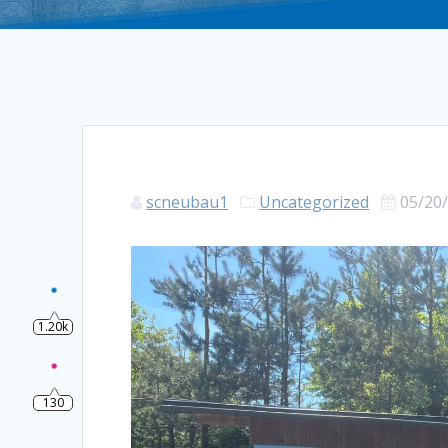
scneubau1
Uncategorized
05/20
1.20k
130