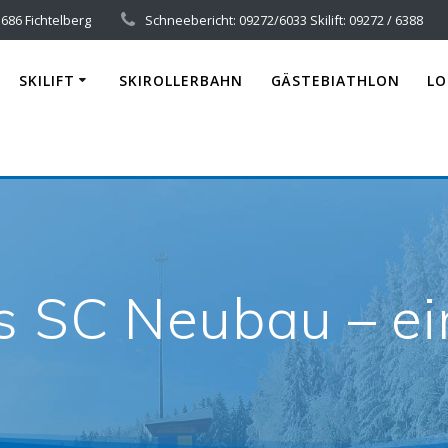
686 Fichtelberg
Schneebericht: 09272/6033 Skilift: 09272 / 6388
SKILIFT
SKIROLLERBAHN
GÄSTEBIATHLON
LO
s SC Neubau – ein