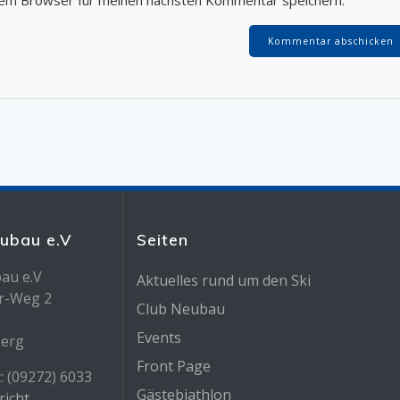
sem Browser für meinen nächsten Kommentar speichern.
eubau e.V
Seiten
au e.V
Aktuelles rund um den Ski
r-Weg 2
Club Neubau
Events
berg
Front Page
: (09272) 6033
Gästebiathlon
richt