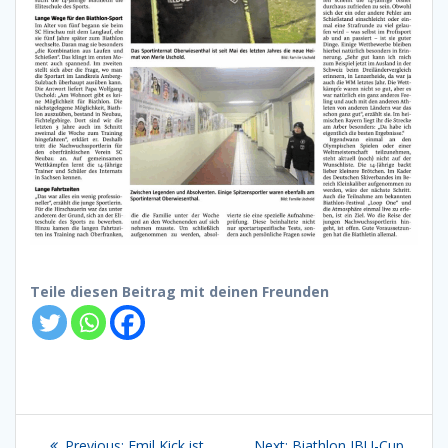
Teile diesen Beitrag mit deinen Freunden
Beitragsnavigation
Previous
Next
Previous:
Emil Kick ist
Next:
Biathlon IBU-Cup