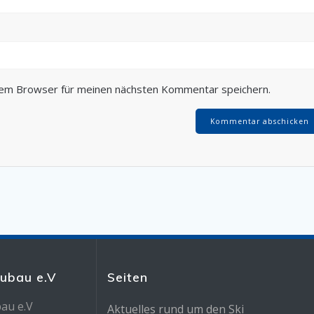
sem Browser für meinen nächsten Kommentar speichern.
eubau e.V
Seiten
au e.V
Aktuelles rund um den Ski