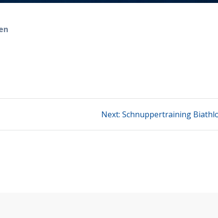
den
Next
Next:
Schnuppertraining Biathl
post: