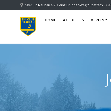
Skip
Ski-Club Neubau e.V. Heinz Brunner-Weg 2 Postfach 37 95
to
content
HOME
AKTUELLES
VEREIN