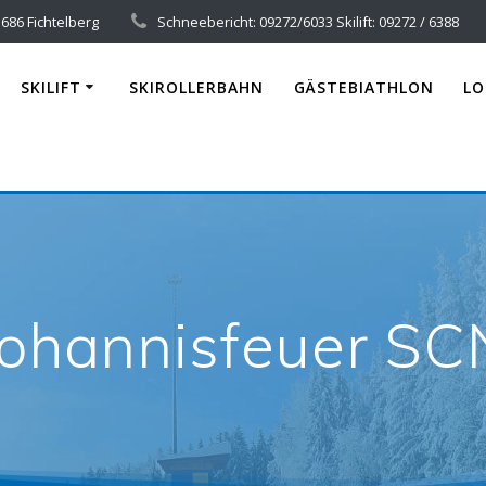
686 Fichtelberg
Schneebericht: 09272/6033 Skilift: 09272 / 6388
SKILIFT
SKIROLLERBAHN
GÄSTEBIATHLON
LO
Johannisfeuer SC