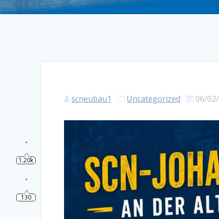
scneubau1
Uncategorized
06/02
1.20k
130