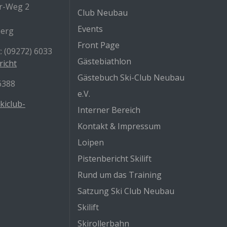
r-Weg 2
Club Neubau
Events
berg
Front Page
: (09272) 6033
Gästebiathlon
richt
Gästebuch Ski-Club Neubau
/6388
e.V.
kiclub-
Interner Bereich
Kontakt & Impressum
Loipen
Pistenbericht Skilift
Rund um das Training
Satzung Ski Club Neubau
Skilift
Skirollerbahn