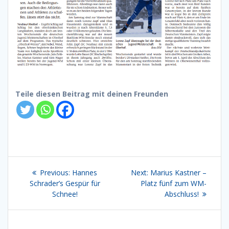
Teile diesen Beitrag mit deinen Freunden
Beitragsnavigation
Previous
Next
Previous:
Hannes
Next:
Marius Kastner –
post:
post:
Schrader’s Gespür für
Platz fünf zum WM-
Schnee!
Abschluss!