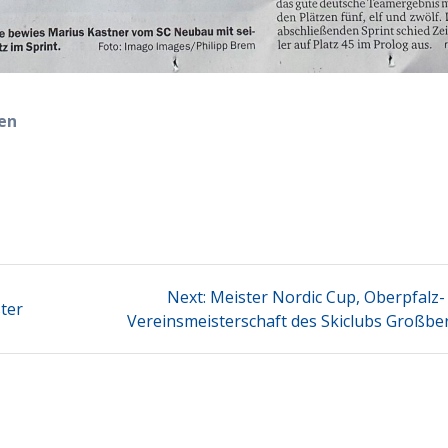
den
Next
Next:
Meister Nordic Cup, Oberpfalz-
ter
post:
Vereinsmeisterschaft des Skiclubs Großbe