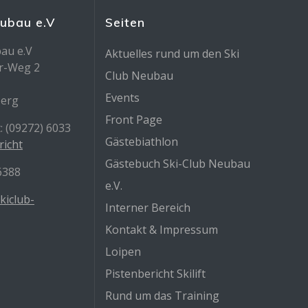
eubau e.V
Seiten
au e.V
Aktuelles rund um den Ski
r-Weg 2
Club Neubau
Events
berg
Front Page
: (09272) 6033
Gästebiathlon
richt
Gästebuch Ski-Club Neubau
/6388
e.V.
kiclub-
Interner Bereich
Kontakt & Impressum
Loipen
Pistenbericht Skilift
Rund um das Training