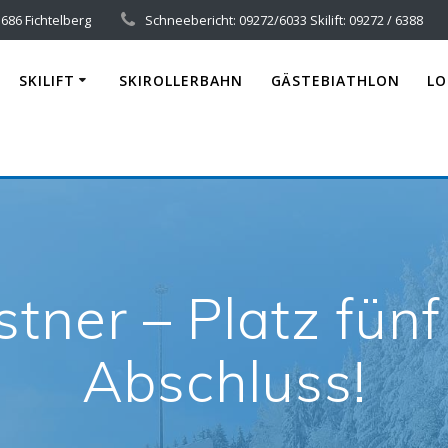
686 Fichtelberg
Schneebericht: 09272/6033 Skilift: 09272 / 6388
SKILIFT
SKIROLLERBAHN
GÄSTEBIATHLON
LO
stner – Platz fü
Abschluss!