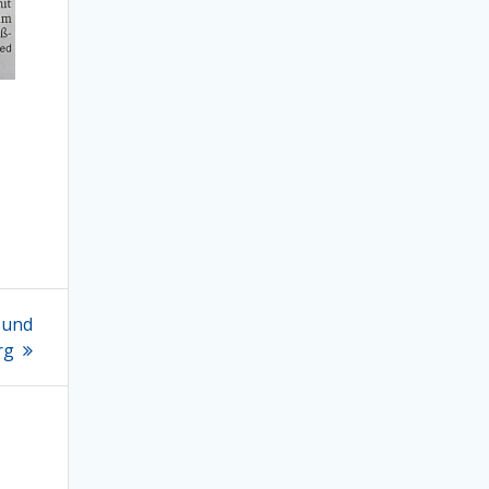
 und
rg