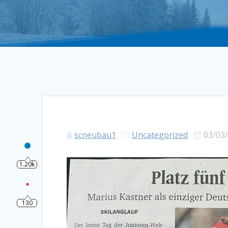
1.20k
scneubau1
Uncategorized
03/03
130