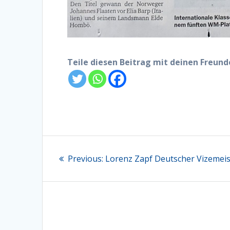
Teile diesen Beitrag mit deinen Freun
Beitragsnavigation
Previous
Previous:
Lorenz Zapf Deutscher Vizemeis
post: