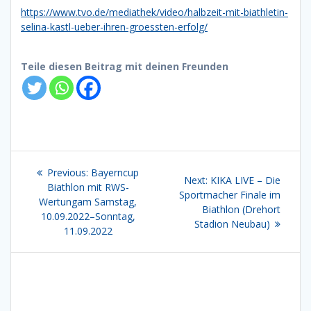
https://www.tvo.de/mediathek/video/halbzeit-mit-biathletin-
selina-kastl-ueber-ihren-groessten-erfolg/
Teile diesen Beitrag mit deinen Freunden
Beitragsnavigation
Previous
Previous:
Bayerncup
Next
Next:
KIKA LIVE – Die
post:
Biathlon mit RWS-
post:
Sportmacher Finale im
Wertungam Samstag,
Biathlon (Drehort
10.09.2022–Sonntag,
Stadion Neubau)
11.09.2022