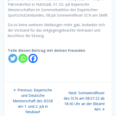
Patronatsfest in Hüttstadl, 01.-02. Juli Bayerische
Meisterschaften im Sommerbiathlon des Bayerischen
Sportschützenbundes, 08.Juli Sonnwendfeuer SCN am Skilift
Da es keine weiteren Meldungen mehr gab, bedankte sich
der Vorstand für das entgegengebrachte Vertrauen und
beschloss die Sitzung.
Teile diesen Beitrag mit deinen Freunden
Beitragsnavigation
Previous
Previous:
Bayerische
Next
Next:
Sonnwendfeuer
post:
und Deutsche
post:
des SCN am 08.07.23 ab
Meisterschaft des BSSB
18:30 Uhr an der Bleaml
am 1. und 2. Juli in
Alm
Neubau!!