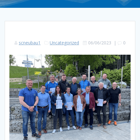
scneubau1
Uncategorized
06/06/2023
|
0