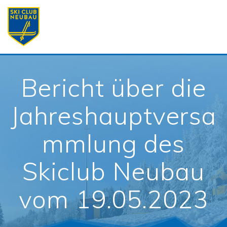
Skip
to
content
Bericht über die
Jahreshauptversa
mmlung des
Skiclub Neubau
vom 19.05.2023