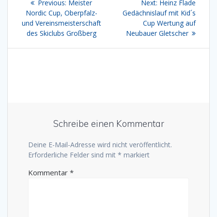
Previous
Next
Previous:
Meister
Next:
Heinz Flade
post:
post:
Nordic Cup, Oberpfalz-
Gedächnislauf mit Kid´s
und Vereinsmeisterschaft
Cup Wertung auf
des Skiclubs Großberg
Neubauer Gletscher
Schreibe einen Kommentar
Deine E-Mail-Adresse wird nicht veröffentlicht.
Erforderliche Felder sind mit
*
markiert
Kommentar
*