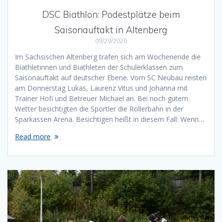
DSC Biathlon: Podestplätze beim
Saisonauftakt in Altenberg
09/29/2020
Im Sächsischen Altenberg trafen sich am Wochenende die
Biathletinnen und Biathleten der Schülerklassen zum
Saisonauftakt auf deutscher Ebene. Vom SC Neubau reisten
am Donnerstag Lukas, Laurenz Vitus und Johanna mit
Trainer Hofi und Betreuer Michael an. Bei noch gutem
Wetter besichtigten die Sportler die Rollerbahn in der
Sparkassen Arena. Besichtigen heißt in diesem Fall: Wenn…
Read more