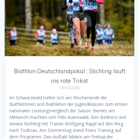
Biathlon Deutschlandpokal : Stichling läuft
ins rote Trikot
10/12/2020
Im Schwarzwald trafen sich am Wochenende die
Biathletinnen und Biathleten der Jugendklassen zum ersten
nationalen Leistungsvergleich der Saison. Bereits am
Mittwoch machten sich Felix Auerswald, Ben Bednorz und
Annika Stichling mit Trainer Wolfgang Rappl auf den Weg
nach Todtnau. Am Donnerstag stand freies Training auf
dem Programm. Den Auftakt bildete am Freitag der