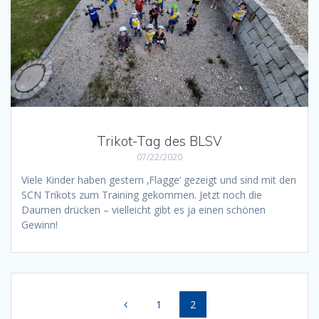
Trikot-Tag des BLSV
07/22/2020
Viele Kinder haben gestern ‚Flagge‘ gezeigt und sind mit den
SCN Trikots zum Training gekommen. Jetzt noch die
Daumen drücken – vielleicht gibt es ja einen schönen
Gewinn!
Posts
Page
Page
1
2
navigation